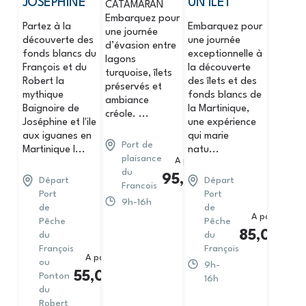
JOSÉPHINE
UN ÎLET
CATAMARAN
Embarquez pour
Partez à la
Embarquez pour
une journée
découverte des
une journée
d’évasion entre
fonds blancs du
exceptionnelle à
lagons
François et du
la découverte
turquoise, îlets
Robert la
des îlets et des
préservés et
mythique
fonds blancs de
ambiance
Baignoire de
la Martinique,
créole. ...
Joséphine et l'ile
une expérience
aux iguanes en
qui marie
Port de
Martinique l...
natu...
plaisance
A partir de
du
95,00
€
Départ
Départ
Francois
Port
Port
9h-16h
de
de
A partir de
Pêche
Pêche
85,00
€
du
du
François
François
A partir de
ou
9h-
55,00
€
Ponton
16h
du
Robert