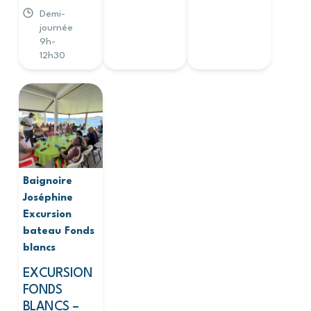
Demi-
journée
9h-
12h30
Baignoire
Joséphine
Excursion
bateau
Fonds
blancs
EXCURSION
FONDS
BLANCS –