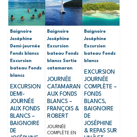
Baignoire
Baignoire
Baignoire
Joséphine
Joséphine
Joséphine
Demi-journée
Excursion
Excursion
Fonds blancs
bateau
Fonds
bateau
Fonds
Excursion
blancs
Sortie
blancs
bateau
Fonds
catamaran
EXCURSION
blancs
JOURNÉE
JOURNÉE
EXCURSION
CATAMARAN
COMPLÈTE –
DEMI-
AUX FONDS
FONDS
JOURNÉE
BLANCS –
BLANCS,
AUX FONDS
FRANÇOIS &
BAIGNOIRE
BLANCS –
ROBERT
DE
BAIGNOIRE
JOSÉPHINE
JOURNÉE
DE
& REPAS SUR
COMPLÈTE EN