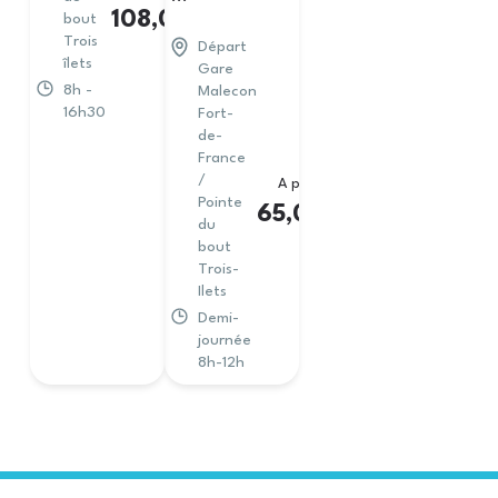
108,00
€
bout
Trois
Départ
îlets
Gare
8h -
Malecon
16h30
Fort-
de-
France
/
A partir de
Pointe
65,00
€
du
bout
Trois-
Ilets
Demi-
journée
8h-12h