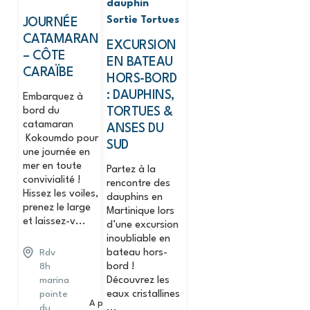
dauphin
Sortie Tortues
JOURNÉE
CATAMARAN
EXCURSION
– CÔTE
EN BATEAU
CARAÏBE
HORS-BORD
: DAUPHINS,
Embarquez à
bord du
TORTUES &
catamaran
ANSES DU
Kokoumdo pour
SUD
une journée en
mer en toute
Partez à la
convivialité !
rencontre des
Hissez les voiles,
dauphins en
prenez le large
Martinique lors
et laissez-v...
d’une excursion
inoubliable en
Rdv
bateau hors-
8h
bord !
marina
Découvrez les
pointe
eaux cristallines
A partir de
du
...