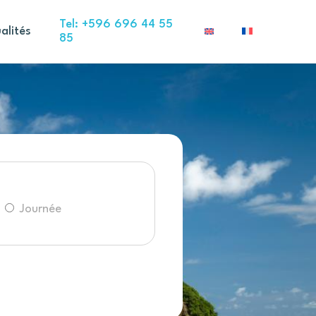
Tel: +596 696 44 55
alités
85
Journée