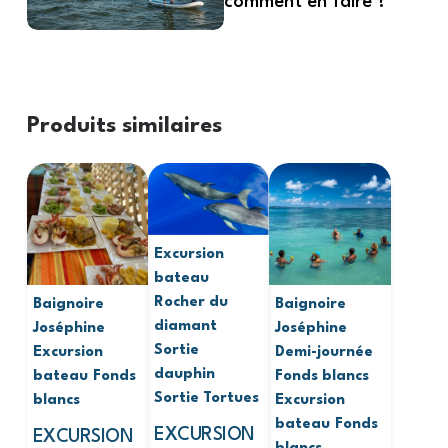
comment en faire ?
Produits similaires
Excursion
bateau
Rocher du
Baignoire
Baignoire
diamant
Joséphine
Joséphine
Sortie
Excursion
Demi-journée
dauphin
bateau
Fonds
Fonds blancs
Sortie Tortues
blancs
Excursion
bateau
Fonds
EXCURSION
EXCURSION