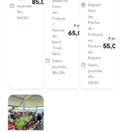
Malecon
85,00
€
Départ
Journée
Fort-
Port
9h-
de-
de
16h30
France
Pêche
/
A partir de
du
Pointe
65,00
€
François
du
A partir de
ou
bout
55,00
€
Ponton
Trois-
du
Ilets
Robert
Demi-
Demi-
journée
journée
8h-12h
9h-
12h30