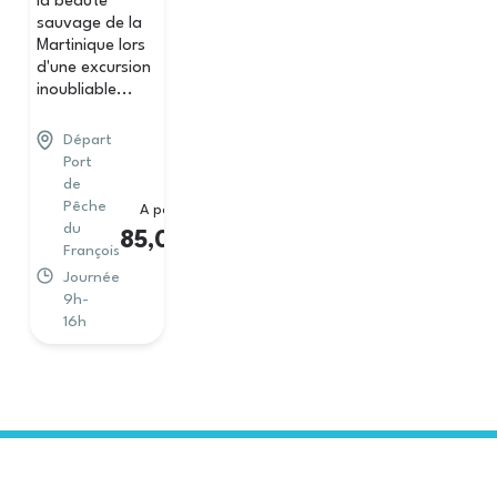
la beauté
sauvage de la
Martinique lors
d'une excursion
inoubliable...
Départ
Port
de
Pêche
A partir de
du
85,00
€
François
Journée
9h-
16h