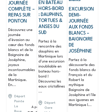
blancs
EN BATEAU
JOURNÉE
HORS-BORD
COMPLÈTE –
EXCURSION
: DAUPHINS,
REPAS SUR
DEMI-
TORTUES &
PONTON
JOURNÉE
ANSES DU
AUX FONDS
Découvrez une
SUD
BLANCS –
journée
BAIGNOIRE
d’évasion au
Partez à la
DE
cœur des fonds
rencontre des
blancs et de la
JOSÉPHINE
dauphins en
Baignoire de
Martinique lors
Joséphine,
Partez à la
d’une excursion
joyaux
découverte des
inoubliable en
incontournables
fonds blancs du
bateau hors-
de la
François et du
bord !
Martinique.
Robert la
Découvrez les
En...
mythique
eaux cristallines
Baignoire de
...
Joséphine et l'ile
Départ
aux iguanes en
Pointe
Départ
Martinique l...
La
A partir de
Gare
Rose