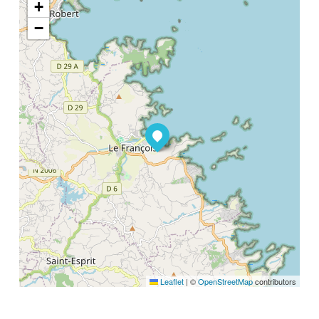
+
−
Leaflet
|
©
OpenStreetMap
contributors